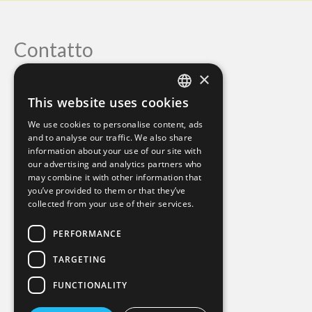
Contatto
×
Mind Body Soul
This website uses cookies
Monika Hornig
ENGLISH
Mariasväg 29
We use cookies to personalise content, ads
GERMAN
Mellbystrand Sweden
and to analyse our traffic. We also share
0046-76-8186230
information about your use of our site with
our advertising and analytics partners who
monihornig@gmail.com
may combine it with other information that
you’ve provided to them or that they’ve
collected from your use of their services.
PERFORMANCE
TARGETING
FUNCTIONALITY