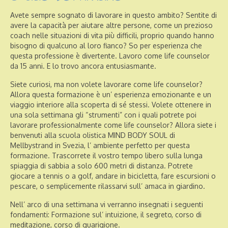
Offerte speciali
Avete sempre sognato di lavorare in questo ambito? Sentite di
avere la capacità per aiutare altre persone, come un prezioso
coach nelle situazioni di vita più difficili, proprio quando hanno
bisogno di qualcuno al loro fianco? So per esperienza che
questa professione è divertente. Lavoro come life counselor
da 15 anni. E lo trovo ancora entusiasmante.
Siete curiosi, ma non volete lavorare come life counselor?
Allora questa formazione è un’ esperienza emozionante e un
viaggio interiore alla scoperta di sé stessi. Volete ottenere in
una sola settimana gli “strumenti” con i quali potrete poi
lavorare professionalmente come life counselor? Allora siete i
benvenuti alla scuola olistica MIND BODY SOUL di
Mellbystrand in Svezia, l’ ambiente perfetto per questa
formazione. Trascorrete il vostro tempo libero sulla lunga
spiaggia di sabbia a solo 600 metri di distanza. Potrete
giocare a tennis o a golf, andare in bicicletta, fare escursioni o
pescare, o semplicemente rilassarvi sull’ amaca in giardino.
Nell’ arco di una settimana vi verranno insegnati i seguenti
fondamenti: Formazione sul’ intuizione, il segreto, corso di
meditazione, corso di guarigione.