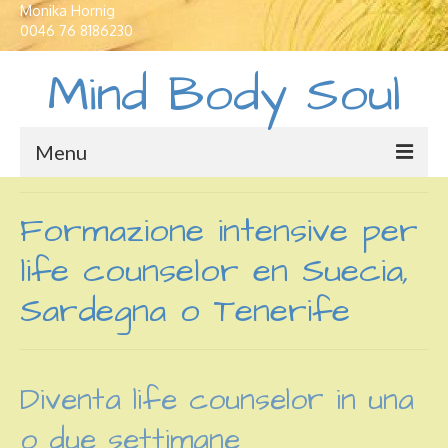
Monika Hornig
0046 76 8186230
Mind Body Soul
Menu
Case vacanze
Formazione intensive per
Traduzioni e interpretariato
life counselor en Suecia,
Formazione professionale
Sardegna o Tenerife
Corsi di Lingue
Yoga in Svezia
Diventa life counselor in una
Crescita personale
o due settimane