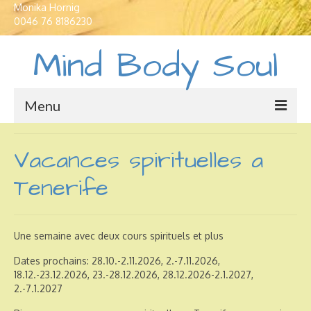
Monika Hornig
0046 76 8186230
Mind Body Soul
Menu
Maisons de vacances
Vacances spirituelles a
Traductions et Interpretations
Tenerife
Cours de langue
Yoga en Suède
Une semaine avec deux cours spirituels et plus
Développement spirituel
Dates prochains: 28.10.-2.11.2026, 2.-7.11.2026,
18.12.-23.12.2026, 23.-28.12.2026, 28.12.2026-2.1.2027,
2.-7.1.2027