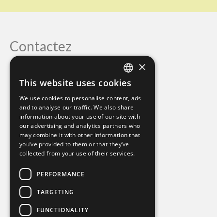
Contactez
×
Mind Body Soul
This website uses cookies
Monika Hornig
ENGLISH
Mariasväg 29
We use cookies to personalise content, ads
GERMAN
Mellbystrand Sweden
and to analyse our traffic. We also share
0046-76-8186230
information about your use of our site with
our advertising and analytics partners who
monihornig@gmail.com
may combine it with other information that
you’ve provided to them or that they’ve
collected from your use of their services.
PERFORMANCE
TARGETING
FUNCTIONALITY