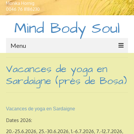
Monika Hornig
0046 76 8186230
Mind Body Soul
Menu
Maisons de vacances
Vacances de yoga en
Traductions et Interpretations
Sardaigne (près de Bosa)
Cours de langue
Yoga en Suède
Vacances de yoga en Sardaigne
Développement spirituel
Dates 2026:
20.-25.6.2026, 25.-30.6.2026, 1.-6.7.2026, 7.-12.7.2026,