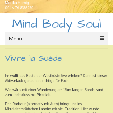
Monika Hornig
0046 76 8186230
Mind Body Soul
Menu
Maisons de vacances
Vivre la Suède
Traductions et Interpretations
Cours de langue
Ihr wollt das Beste der Westküste live erleben? Dann ist dieser
Aktivurlaub genau das richtige für Euch:
Yoga en Suède
Wie wär´s mit einer Wanderung am 13km langen Sandstrand
Développement spirituel
zum Lachsfluss mit Picknick.
Eine Radtour (alternativ mit Auto) bringt uns ins
Mittelalterstädtchen Laholm mit viel Tradition. Hier wurde