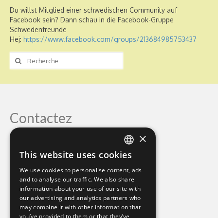
Du willst Mitglied einer schwedischen Community auf
Facebook sein? Dann schau in die Facebook-Gruppe
Schwedenfreunde
Hej:
https://www.facebook.com/groups/213684985753437
Rechercher
:
Contactez
×
Mind Body Soul
This website uses cookies
Monika Hornig
ENGLISH
Mariasväg 29
We use cookies to personalise content, ads
GERMAN
Mellbystrand Sweden
and to analyse our traffic. We also share
0046-76-8186230
information about your use of our site with
our advertising and analytics partners who
monihornig@gmail.com
may combine it with other information that
you’ve provided to them or that they’ve