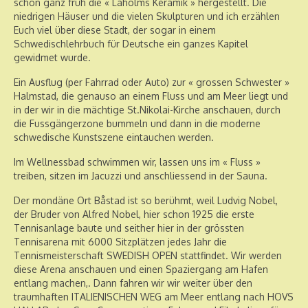
schon ganz früh die « Laholms Keramik » hergestellt. Die
niedrigen Häuser und die vielen Skulpturen und ich erzählen
Euch viel über diese Stadt, der sogar in einem
Schwedischlehrbuch für Deutsche ein ganzes Kapitel
gewidmet wurde.
Ein Ausflug (per Fahrrad oder Auto) zur « grossen Schwester »
Halmstad, die genauso an einem Fluss und am Meer liegt und
in der wir in die mächtige St.Nikolai-Kirche anschauen, durch
die Fussgängerzone bummeln und dann in die moderne
schwedische Kunstszene eintauchen werden.
Im Wellnessbad schwimmen wir, lassen uns im « Fluss »
treiben, sitzen im Jacuzzi und anschliessend in der Sauna.
Der mondäne Ort Båstad ist so berühmt, weil Ludvig Nobel,
der Bruder von Alfred Nobel, hier schon 1925 die erste
Tennisanlage baute und seither hier in der grössten
Tennisarena mit 6000 Sitzplätzen jedes Jahr die
Tennismeisterschaft SWEDISH OPEN stattfindet. Wir werden
diese Arena anschauen und einen Spaziergang am Hafen
entlang machen,. Dann fahren wir wir weiter über den
traumhaften ITALIENISCHEN WEG am Meer entlang nach HOVS