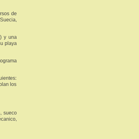
ursos de
 Suecia,
) y una
su playa
programa
uientes:
blan los
o, sueco
écanico,