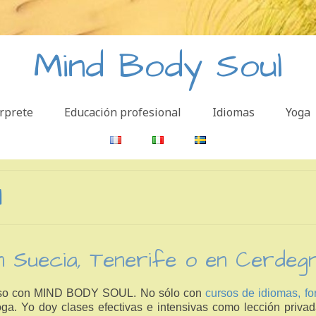
Mind Body Soul
erprete
Educación profesional
Idiomas
Yoga
l
n Suecia, Tenerife o en Cerdegn
 curso con MIND BODY SOUL. No sólo con
cursos de idiomas,
fo
a. Yo doy clases efectivas e intensivas como lección priva