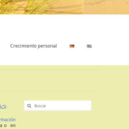
Crecimiento personal
a:
Buscar
por:
rmación
da o en