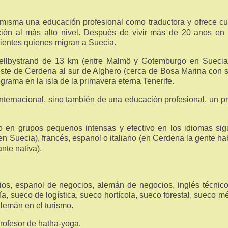
 misma una educación profesional como traductora y ofrece c
ación al más alto nivel. Después de vivir más de 20 anos en
clientes quienes migran a Suecia.
ellbystrand de 13 km (entre Malmö y Gotemburgo en Suecia
este de Cerdena al sur de Alghero (cerca de Bosa Marina con 
grama en la isla de la primavera eterna Tenerife.
nternacional, sino también de una educación profesional, un 
o en grupos pequenos intensas y efectivo en los idiomas sig
en Suecia), francés, espanol o italiano (en Cerdena la gente ha
nte nativa).
os, espanol de negocios, alemán de negocios, inglés técnic
, sueco de logística, sueco hortícola, sueco forestal, sueco m
lemán en el turismo.
ofesor de hatha-yoga.