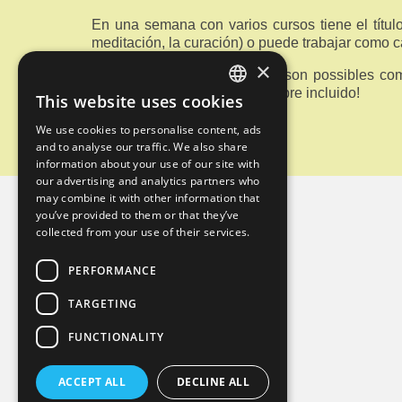
En una semana con varios cursos tiene el título 
meditación, la curación) o puede trabajar como
×
Todos los cursos de idiomas son possibles com
para su tiempo libre está siempre incluido!
This website uses cookies
ENGLISH
Bienvenidos!
We use cookies to personalise content, ads
GERMAN
and to analyse our traffic. We also share
information about your use of our site with
our advertising and analytics partners who
may combine it with other information that
you’ve provided to them or that they’ve
Contacto
collected from your use of their services.
PERFORMANCE
Mind Body Soul
TARGETING
Monika Hornig
Mariasväg 29
FUNCTIONALITY
Mellbystrand Sweden
0046-76-8186230
ACCEPT ALL
DECLINE ALL
monihornig@gmail.com