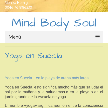
Monika Hornig
0046 76 8186230
Mind Body Soul
Menú
Casas de vacaciones
Yoga en Suecia
Traductor e interprete
Educación profesional
Yoga en Suecia…en la playa de arena más larga
Idiomas
Yoga en Suecia, esto significa mucho más que saludar el
Yoga
sol por la mañana y la saludamos o en la playa o en el
jardín grande de la escuela de yoga.
Crecimiento personal
El nombre «yoga» significa reunión entre la consciencia