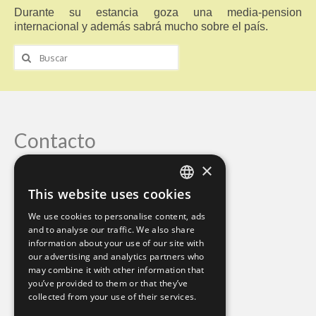
Durante su estancia goza una media-pension
internacional y además sabrá mucho sobre el país.
Buscar
por:
Contacto
×
Mind Body Soul
This website uses cookies
Monika Hornig
ENGLISH
Mariasväg 29
We use cookies to personalise content, ads
GERMAN
Mellbystrand Sweden
and to analyse our traffic. We also share
0046-76-8186230
information about your use of our site with
our advertising and analytics partners who
monihornig@gmail.com
may combine it with other information that
you’ve provided to them or that they’ve
collected from your use of their services.