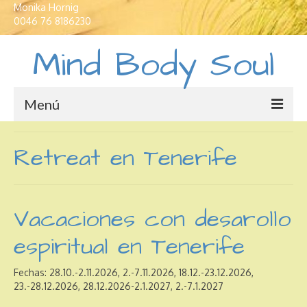
Monika Hornig
0046 76 8186230
Mind Body Soul
Menú
Casas de vacaciones
Retreat en Tenerife
Traductor e interprete
Educación profesional
Vacaciones con desarollo
Idiomas
espiritual en Tenerife
Yoga
Fechas: 28.10.-2.11.2026, 2.-7.11.2026, 18.12.-23.12.2026,
Crecimiento personal
23.-28.12.2026, 28.12.2026-2.1.2027, 2.-7.1.2027