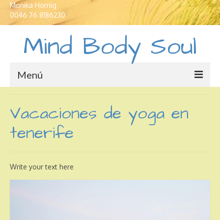
Monika Hornig
0046 76 8186230
Mind Body Soul
Menú
Casas de vacaciones
Vacaciones de yoga en
Traductor e interprete
tenerife
Educación profesional
Idiomas
Write your text here
Yoga
Crecimiento personal